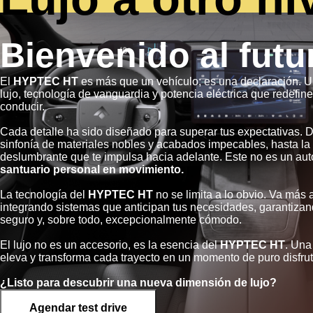
Bienvenido al futu
El
HYPTEC HT
es más que un vehículo; es una declaración. U
lujo, tecnología de vanguardia y potencia eléctrica que redefine
conducir.
Cada detalle ha sido diseñado para superar tus expectativas. D
sinfonía de materiales nobles y acabados impecables, hasta la 
deslumbrante que te impulsa hacia adelante. Este no es un aut
santuario personal en movimiento.
La tecnología del
HYPTEC HT
no se limita a lo obvio. Va más al
integrando sistemas que anticipan tus necesidades, garantizando
seguro y, sobre todo, excepcionalmente cómodo.
El lujo no es un accesorio, es la esencia del
HYPTEC HT
. Una
eleva y transforma cada trayecto en un momento de puro disfrut
¿Listo para descubrir una nueva dimensión de lujo?
Agendar test drive