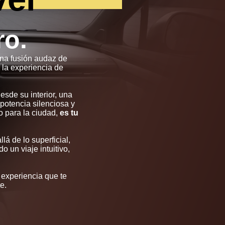
ro.
na fusión audaz de
 la experiencia de
esde su interior, una
potencia silenciosa y
o para la ciudad,
es tu
lá de lo superficial,
 un viaje intuitivo,
 experiencia que te
e.