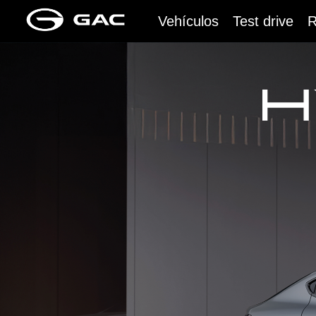
Vehículos
Test drive
R
Todos
Eléctrico
Híbrido
Gasolina
100% eléctrico
100% eléctri
HYPTEC HT
AION UT
2026
2026
Desde $169.990.000
Desde 80.990
Full híbrido
100% eléctri