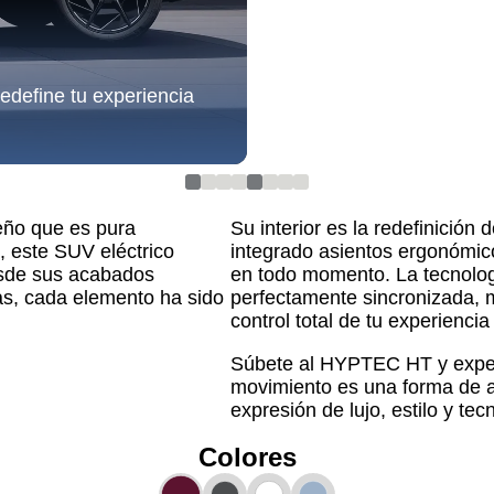
edefine tu experiencia
eño que es pura
Su interior es la redefinición
, este SUV eléctrico
integrado asientos ergonómico
Desde sus acabados
en todo momento. La tecnologí
as, cada elemento ha sido
perfectamente sincronizada, m
control total de tu experienci
Súbete al
HYPTEC HT
y expe
movimiento es una forma de a
expresión de lujo, estilo y tec
Colores