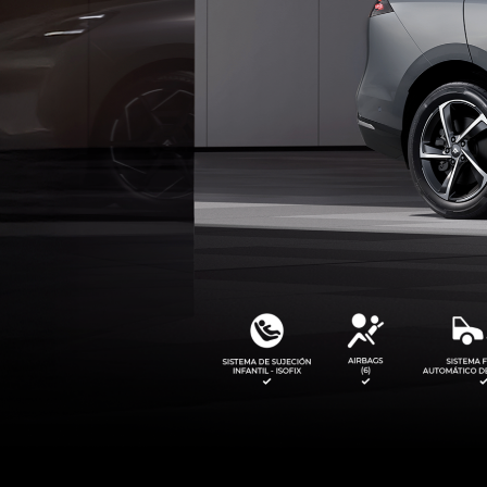
EMKOO PREMIUM
AION Y PL
2026
2026
Desde $159.990.000
Desde $117.99
Bono de $5.000.000
Bono de $8.00