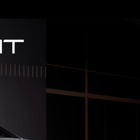
Gasolina
MZOOM R-STYLE
2026
sde $124.990.000
no de $2.600.000
100% eléctrico