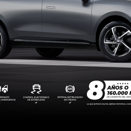
US
AION ES
2026
0.000
Desde $94.990.000
De
0.000