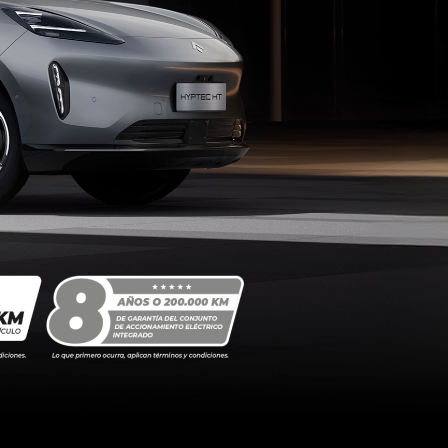
AION V
2026
sde $125.990.000