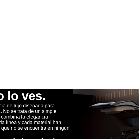
o lo ves.
cia de lujo diseñada para
. No se trata de un simple
e combina la elegancia
da línea y cada material han
 que no se encuentra en ningún