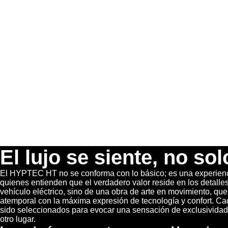
El lujo se siente, no sol
El
HYPTEC HT
no se conforma con lo básico; es una experien
quienes entienden que el verdadero valor reside en los detalles
vehículo eléctrico, sino de una obra de arte en movimiento, qu
atemporal con la máxima expresión de tecnología y confort. Ca
sido seleccionados para evocar una sensación de exclusividad
otro lugar.