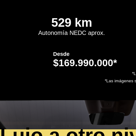
529 km
Autonomía NEDC aprox.
Desde
$169.990.000*
*L
*Las imágenes so
Lujo a otro ni