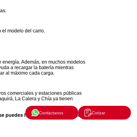
as.
 el modelo del carro.
 de energía. Además, en muchos modelos
uda a recargar la batería mientras
har al máximo cada carga.
ros comerciales y estaciones públicas
aquirá, La Calera y Chía ya tienen
Contáctanos
Cotizar
ue puedes hacer más allá de la ciudad