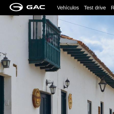
Vehículos
Test drive
R
Todos
Eléctrico
Híbrido
Gasolina
100% eléctrico
100% eléctri
HYPTEC HT
AION UT
2026
2026
Desde $169.990.000
Desde 80.990
Full híbrido
100% eléctri