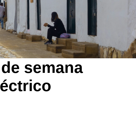
AION V
2026
n de semana
sde $125.990.000
éctrico