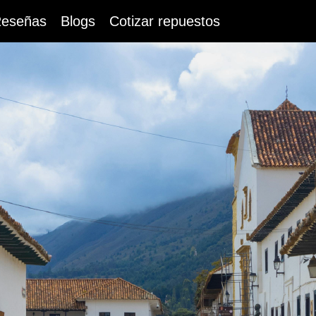
eseñas
Blogs
Cotizar repuestos
co
Gasolina
EMZOOM COMFORT
E
2026
.000
Desde $109.990.000
De
Bono de $2.600.000
Bo
co
100% eléctrico