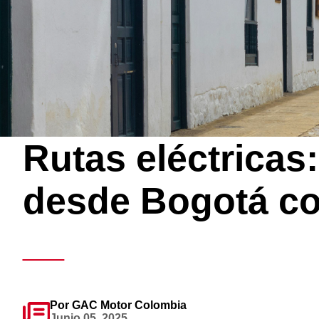
EMKOO PREMIUM
AION Y PL
2026
2026
Rutas eléctricas
Desde $159.990.000
Desde $117.99
Bono de $5.000.000
Bono de $8.00
desde Bogotá con
__
Por GAC Motor Colombia
Junio 05, 2025