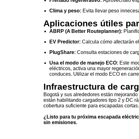
Frenado regenerativo:
Aprovéchalo esp
Clima y peso:
Evita llevar peso inneces
Aplicaciones útiles par
ABRP (A Better Routeplanner):
Planif
EV Predictor:
Calcula cómo afectarán el
PlugShare:
Consulta estaciones de carg
Usa el modo de manejo ECO:
Este mod
eléctricos, activa una mayor regeneració
conduces. Utilizar el modo ECO en carre
Infraestructura de car
Bogotá y sus alrededores están mejorando r
están habilitando cargadores tipo 2 y DC rá
cobertura suficiente para escapadas cortas.
¿Listo para tu próxima escapada eléctr
sin emisiones.