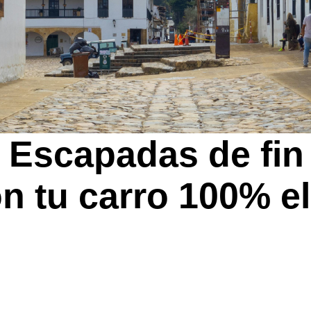
US
AION ES
2026
: Escapadas de fi
0.000
Desde $94.990.000
De
0.000
 tu carro 100% el