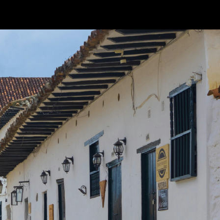
Gasolina
MZOOM R-STYLE
2026
sde $124.990.000
no de $2.600.000
100% eléctrico